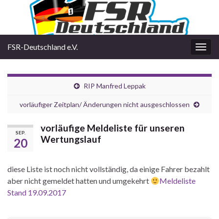
FSR-Deutschland e.V.
Navi
umsc
RIP Manfred Leppak
vorläufiger Zeitplan/ Änderungen nicht ausgeschlossen
vorläufige Meldeliste für unseren
SEP.
Wertungslauf
20
diese Liste ist noch nicht vollständig, da einige Fahrer bezahlt
aber nicht gemeldet hatten und umgekehrt
Meldeliste
Stand 19.09.2017