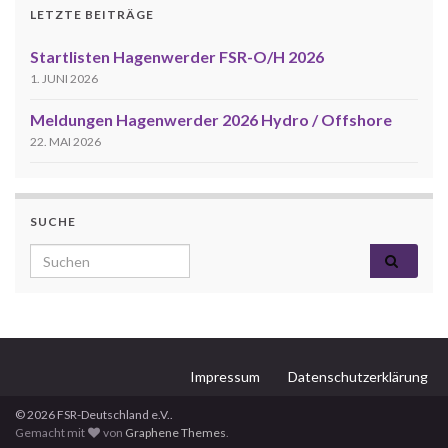
LETZTE BEITRÄGE
Startlisten Hagenwerder FSR-O/H 2026
1. JUNI 2026
Meldungen Hagenwerder 2026 Hydro / Offshore
22. MAI 2026
SUCHE
Search for:
Impressum
Datenschutzerklärung
© 2026 FSR-Deutschland e.V..
Gemacht mit
von
Graphene Themes
.