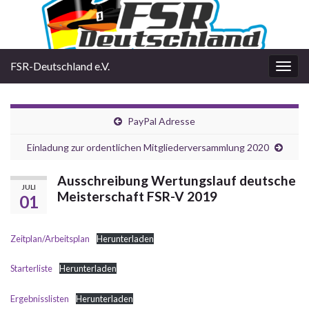
FSR-Deutschland e.V.
Navi
umsc
PayPal Adresse
Einladung zur ordentlichen Mitgliederversammlung 2020
Ausschreibung Wertungslauf deutsche
JULI
Meisterschaft FSR-V 2019
01
Zeitplan/Arbeitsplan
Herunterladen
Starterliste
Herunterladen
Ergebnisslisten
Herunterladen