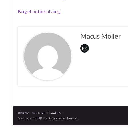
Bergebootbesatzung
Macus Möller
© 2026 FSR-Deutschland e.V..
Gemacht mit
von
Graphene Themes
.