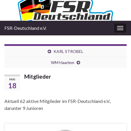
FSR-Deutschland e.V.
Navi
umsc
KARL STROBEL
WM Haarlem
Mitglieder
MAI
18
Aktuell 62 aktive Mitglieder im FSR-Deutschland e.V.,
darunter 9 Junioren