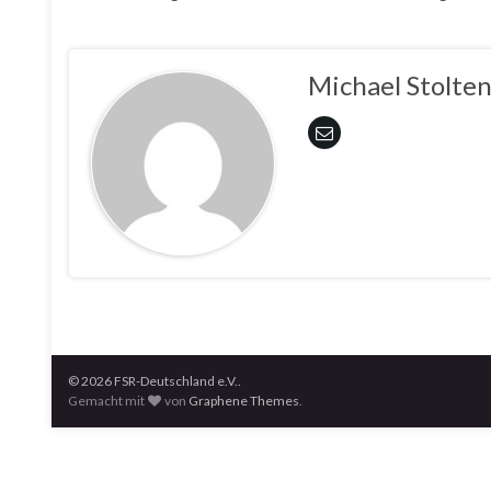
Michael Stolte
© 2026 FSR-Deutschland e.V..
Gemacht mit
von
Graphene Themes
.